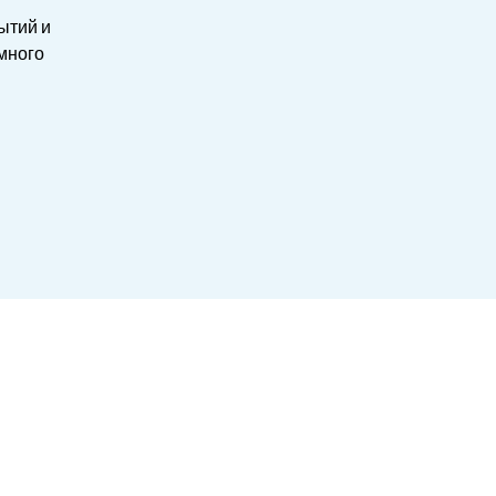
ытий и
емного